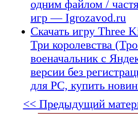
одним файлом / част
игр — Igrozavod.ru
Скачать игру Three K
Три королевства (Тр
военачальник с Янде
версии без регистрац
для PC, купить новин
<< Предыдущий матер