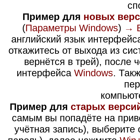
сп
Пример для
новых верс
(
Параметры Windows
)
→ В
английский язык интерфей
откажитесь от выхода из сис
вернётся в трей)
, после 
интерфейса
Windows
. Так
пер
компьюте
Пример для
старых верси
самым вы попадёте на прив
учётная запись), выберите