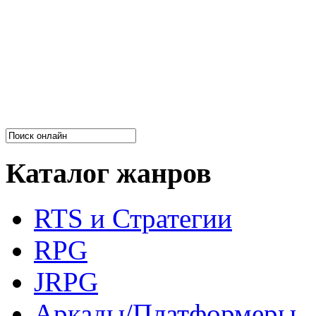
Каталог жанров
RTS и Стратегии
RPG
JRPG
Аркады/Платформеры