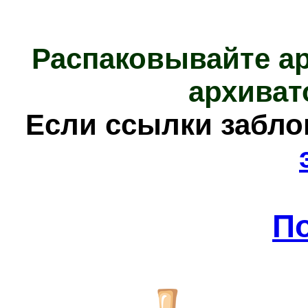
Распаковывайте а
архиват
Е
сли ссылки забл
П