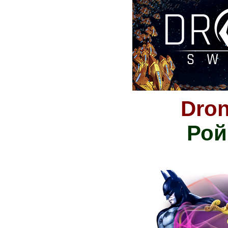
Dro
Рой