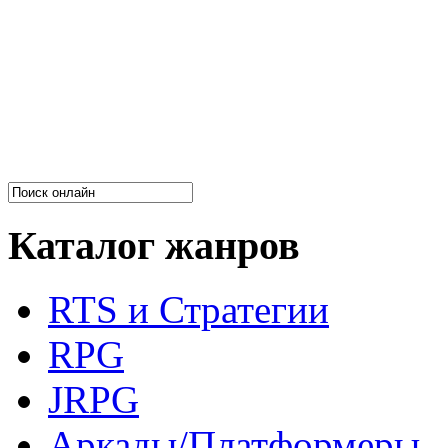
Каталог жанров
RTS и Стратегии
RPG
JRPG
Аркады/Платформеры