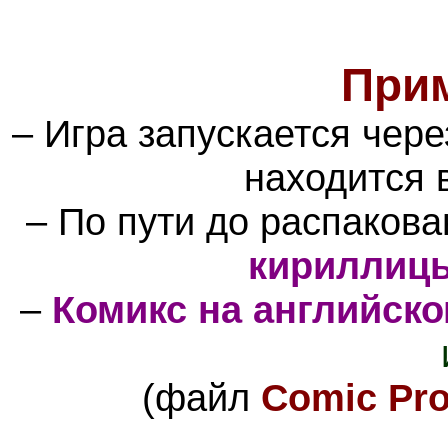
При
– Игра запускается чер
находится 
– По пути до распаков
кириллиц
–
Комикс на английск
(файл
Comic Pro