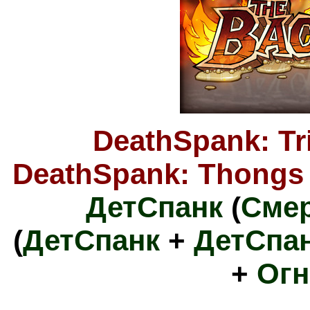
DeathSpank: Tr
DeathSpank: Thongs 
ДетСпанк
(
Сме
(
ДетСпанк
+
ДетСпан
+
Огн