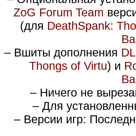
ZoG Forum Team
верс
(для
DeathSpank: Thon
Ba
– Вшиты дополнения
DL
Thongs of Virtu
) и
R
Ba
– Ничего не выреза
– Для установленн
– Версии игр: Последн