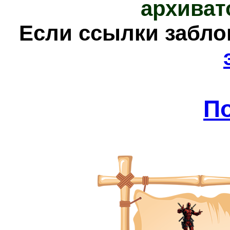
архиват
Е
сли ссылки забл
П