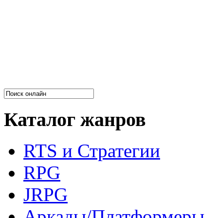
Каталог жанров
RTS и Стратегии
RPG
JRPG
Аркады/Платформеры