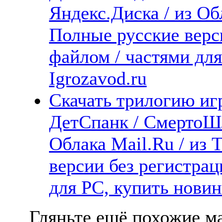
Яндекс.Диска / из Обл
Полные русские верс
файлом / частями дл
Igrozavod.ru
Скачать трилогию иг
ДетСпанк / СмертоШл
Облака Mail.Ru / из 
версии без регистрац
для PC, купить новин
Гляньте ещё похожие ма