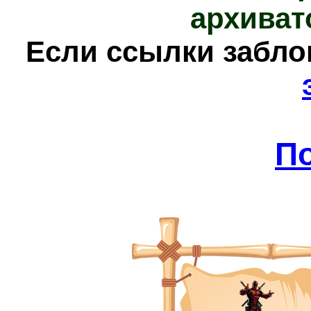
архиват
Е
сли ссылки забл
П