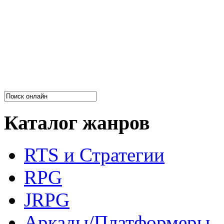
Каталог жанров
RTS и Стратегии
RPG
JRPG
Аркады/Платформеры