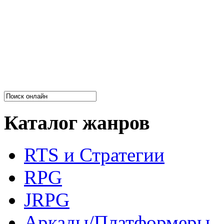
Каталог жанров
RTS и Стратегии
RPG
JRPG
Аркады/Платформеры