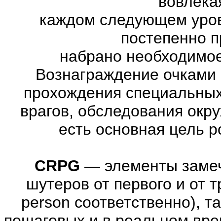
вовлекая
каждом следующем уров
постепенно п
набрано необходимое
Вознаграждение очками 
прохождения специальны
врагов, обследования окр
есть основная цель 
CRPG
—
элементы заме
шутеров от первого и от тре
person соответственно), т
пошаговых и в реальном вре