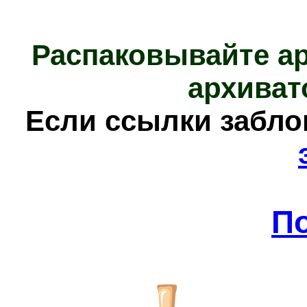
Распаковывайте а
архиват
Е
сли ссылки забл
П