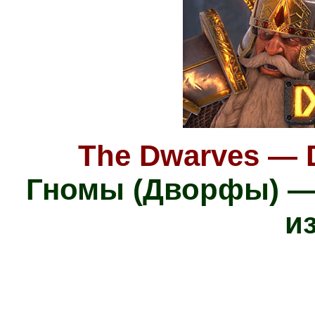
The Dwarves — Di
Гномы (Дворфы) —
и