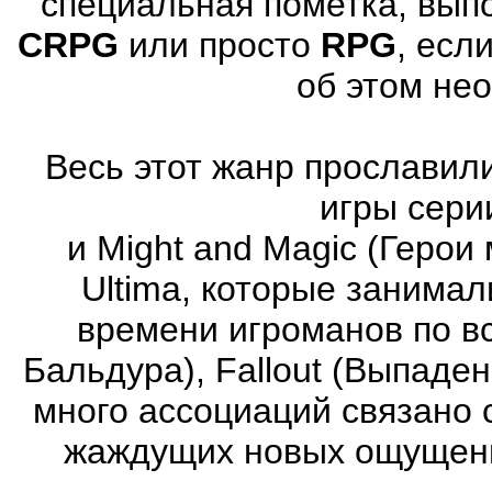
специальная пометка, вып
CRPG
или просто
RPG
, есл
об этом не
Весь этот жанр прославили
игры серии
и Might and Magic (Герои 
Ultima, которые занима
времени игроманов по вс
Бальдура), Fallout (Выпаде
много ассоциаций связано 
жаждущих новых ощущени