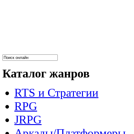
Каталог жанров
RTS и Стратегии
RPG
JRPG
Аркады/Платформеры