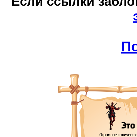
Е
сли ссылки забл
П