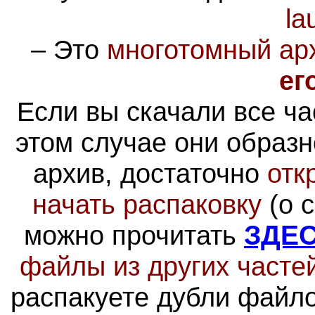
la
–
Это
многотомный ар
ег
Если вы скачали все час
этом случае они образн
архив, достаточно
отк
начать распаковку
(о 
можно прочитать
ЗДЕ
файлы из других часте
распакуете дубли файло