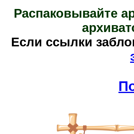
Распаковывайте а
архиват
Е
сли ссылки забл
П