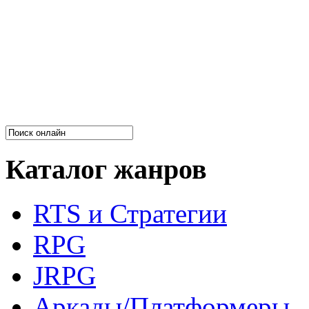
Каталог жанров
RTS и Стратегии
RPG
JRPG
Аркады/Платформеры