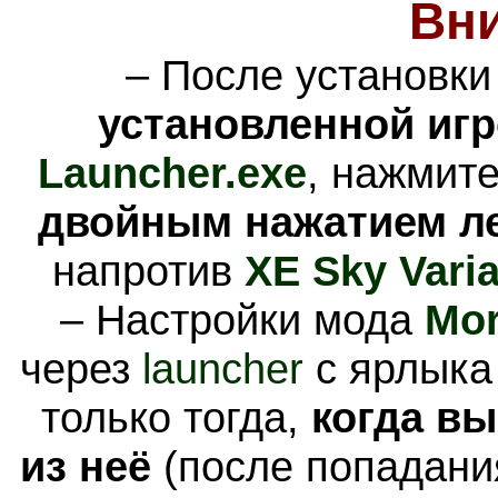
Вн
– После установки
установленной иг
Launcher.exe
, нажмит
двойным нажатием ле
напротив
XE Sky Varia
– Настройки мода
Mor
через
launcher
с ярлыка
только тогда,
когда вы
из неё
(после попадани