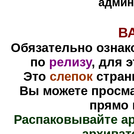
админ
В
Обязательно ознак
по
релизу
, для 
Это
слепок
стра
Вы можете просм
прямо 
Распаковывайте а
архиват