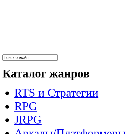
Каталог жанров
RTS и Стратегии
RPG
JRPG
Аркады/Платформеры