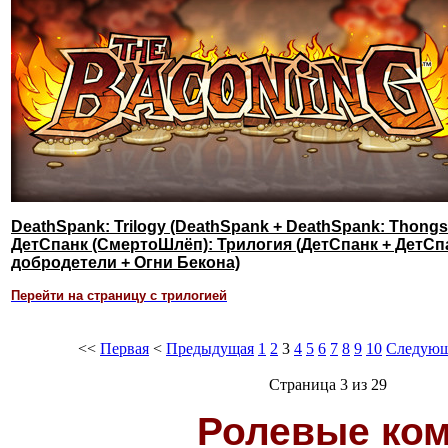
DeathSpank: Trilogy (DeathSpank + DeathSpank: Thongs 
ДетСпанк (СмертоШлёп): Трилогия (ДетСпанк + ДетСп
добродетели + Огни Бекона)
Перейти на страницу с трилогией
<<
Первая
<
Предыдущая
1
2
3
4
5
6
7
8
9
10
Следую
Страница 3 из 29
Ролевые ко