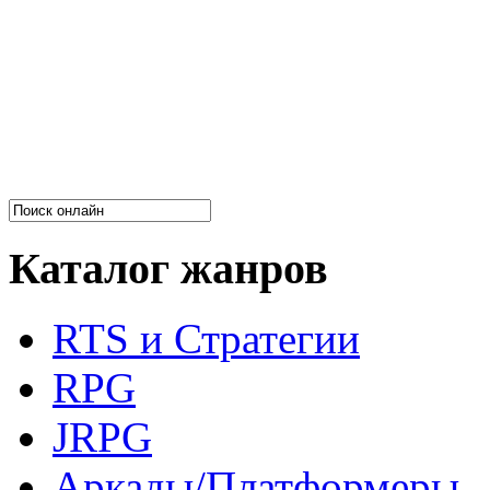
Каталог жанров
RTS и Стратегии
RPG
JRPG
Аркады/Платформеры