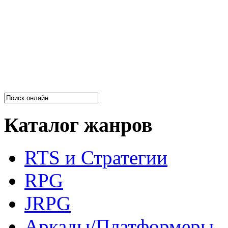
Каталог жанров
RTS и Стратегии
RPG
JRPG
Аркады/Платформеры