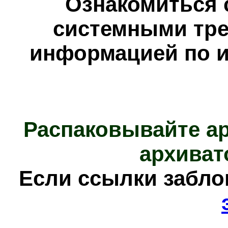
Ознакомиться 
системными тре
информацией по и
Распаковывайте а
архиват
Е
сли ссылки забл