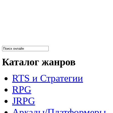
Каталог жанров
RTS и Стратегии
RPG
JRPG
Аркады/Платформеры