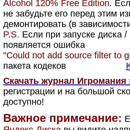
Alcohol 120% Free Edition
. Ес
не забудьте его перед этим из
демонтировать
(в зависимост
P.S.
Если при запуске диска /
появляется ошибка
"Could not add source filter to g
пакета кодеков
Скачать журнал Игромания з
регистрации и на большой ск
доступно!
Важное примечание:
Е
Яндекс.Диск
а
вы видите надп