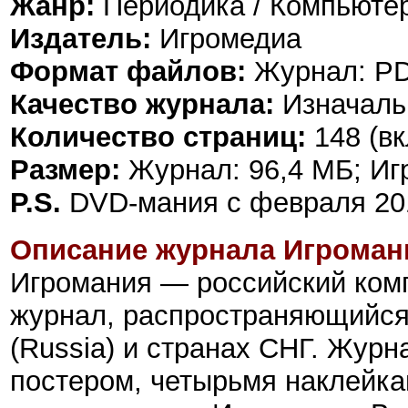
Жанр:
Периодика / Компьюте
Издатель:
Игромедиа
Формат файлов:
Журнал: PD
Качество журнала:
Изначаль
Количество страниц:
148 (в
Размер:
Журнал: 96,4 МБ; Игр
P.S.
DVD-мания с февраля 201
Описание журнала Игроман
Игромания
—
российский ком
журнал, распространяющийся
(Russia) и странах СНГ.
Журна
постером, четырьмя наклейк