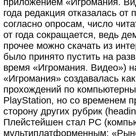
приложением «Игромания. Ви
года редакция отказалась от 
согласно опросам, число чита
от года сокращается, ведь де
прочее можно скачать из инт
было принято пустить на раз
время
«
Игромания. Видео
»
) 
«Игромания» создавалась как
прохождений по компьютерны
PlayStation, но со временем 
сторону других рубрик (headi
Плейстейшен стал PC (компью
мультиплатформенным: «Рынок