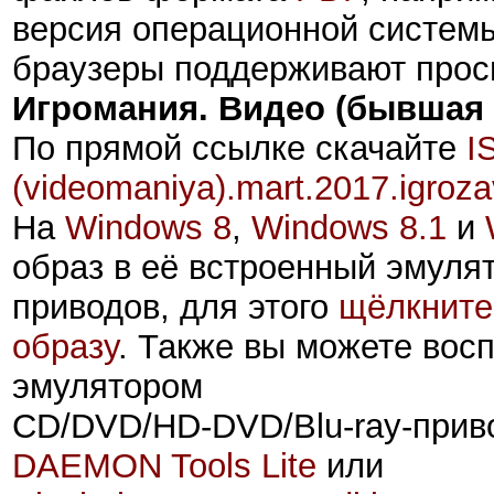
версия операционной систем
браузеры поддерживают про
Игромания. Видео (бывшая
По прямой ссылке скачайте
I
(videomaniya)
.mart
.2017
.igroz
На
Windows 8
,
Windows 8.1
и
образ
в её встроенный эмуля
приводов, для этого
щёлкните
образу
. Также вы можете вос
эмулятором
CD/DVD/HD-DVD/Blu-ray-прив
DAEMON Tools Lite
или