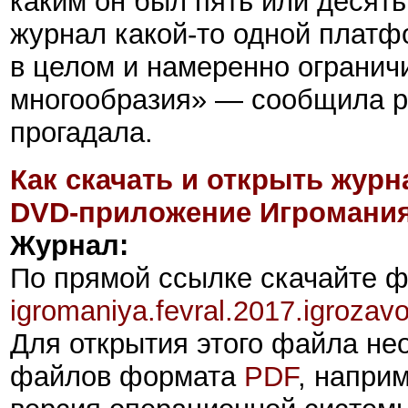
каким он был пять или десять
журнал какой-то одной платф
в целом и намеренно ограничи
многообразия» — сообщила ре
прогадала.
Как скачать и открыть журн
DVD-приложение Игромания
Журнал:
По прямой ссылке скачайте 
igromaniya.
fevral.2017
.igrozavo
Для открытия этого файла
не
файлов формата
PDF
, напри