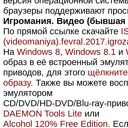
версия операционной систем
браузеры поддерживают про
Игромания. Видео (бывшая
По прямой ссылке скачайте
I
(videomaniya)
.
fevral
.2017
.igro
На
Windows 8
,
Windows 8.1
и
образ
в её встроенный эмуля
приводов, для этого
щёлкните
образу
. Также вы можете вос
эмулятором
CD/DVD/HD-DVD/Blu-ray-прив
DAEMON Tools Lite
или
Alcohol 120% Free Edition
. Ес