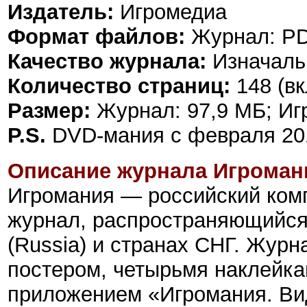
Издатель:
Игромедиа
Формат файлов:
Журнал: PD
Качество журнала:
Изначаль
Количество страниц:
148 (в
Размер:
Журнал: 97,9 МБ; Игр
P.S.
DVD-мания с февраля 201
Описание журнала Игроман
Игромания
—
российский ком
журнал, распространяющийся
(Russia) и странах СНГ.
Журна
постером, четырьмя наклейк
приложением «Игромания. Ви