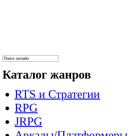
Каталог жанров
RTS и Стратегии
RPG
JRPG
Аркады/Платформеры