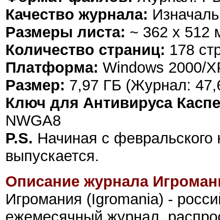
Качество журнала:
Изначаль
Размеры листа:
~ 362 х 512 
Количество страниц:
178 ст
Платформа:
Windows 2000/XP/
Размер:
7,97 Г
Б
(Журнал: 47,
Ключ для Антивируса Каспе
NWGA8
P.S.
Начиная с февральского 
выпускается.
Описание журнала Игроман
Игромания (Igromania) - росс
ежемесячный журнал, распр