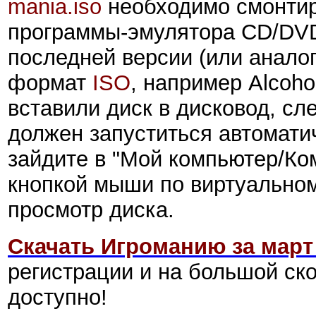
mania.iso
необходимо смонтир
программы-эмулятора CD/DVD
последней версии (или анало
формат
ISO
, например Alcoho
вставили диск в дисковод, сл
должен запуститься автоматич
зайдите в "Мой компьютер/Ко
кнопкой мыши по виртуальном
просмотр диска.
Скачать Игроманию за март
регистрации и на
большой
ско
доступно!