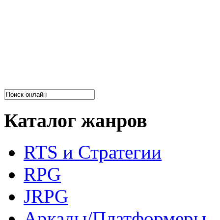
Каталог жанров
RTS и Стратегии
RPG
JRPG
Аркады/Платформеры