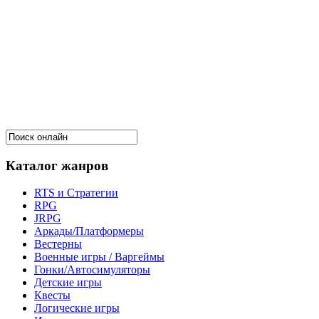
Каталог жанров
RTS и Стратегии
RPG
JRPG
Аркады/Платформеры
Вестерны
Военные игры / Варгеймы
Гонки/Автосимуляторы
Детские игры
Квесты
Логические игры