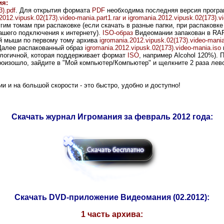
ия:
3).pdf
. Для открытия формата
PDF
необходима последняя версия програ
2012.vipusk.02(173).video-mania.part1.rar и igromania.2012.vipusk.02(173).vi
угим томам при распаковке (если скачать в разные папки, при распаковк
шего подключения к интернету).
ISO-образ
Видеомании
запакован в RAR
ой мыши по первому тому архива
igromania.2012.vipusk.02(173).video-mania.
 Далее распакованный образ
igromania.2012.vipusk.02(173).video-mania.iso
алогичной, которая поддерживает формат
ISO
, например Alcohol 120%). 
произошло, зайдите в "Мой компьютер/Компьютер" и щелкните 2 раза лев
ции и на
большой
скорости - это быстро, удобно и доступно!
Скачать журнал Игромания за февраль 2012 года:
Скачать DVD-приложение Видеомания
(02.2012):
1 часть архива: