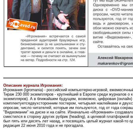
Описание журнала Игромания:
Игромания (Igromania) - российский компьютерно-игровой, ежемесячн
Тираж 230 000 экземпляров - крупнейший в Европе среди журналов о 
экземпляров). А в ближайшем будущем, возможно, цифровая (онлайн)
комплектуетсядвухсторонним постером, четырьмя наклейками и двухс
опросам, число читателей, которые им пользуются, год от года сокра
"Видеомании" на диске и на сайте. Изначально «Игромания» создавала
сместился в сторону других рубрик (heading), а целевой платформой
был пять или десять лет назад, и посвящать целый журнал какой-то 
редакция 22 июня 2010 года и не прогадала.