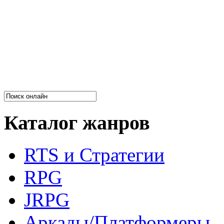
Каталог жанров
RTS и Стратегии
RPG
JRPG
Аркады/Платформеры