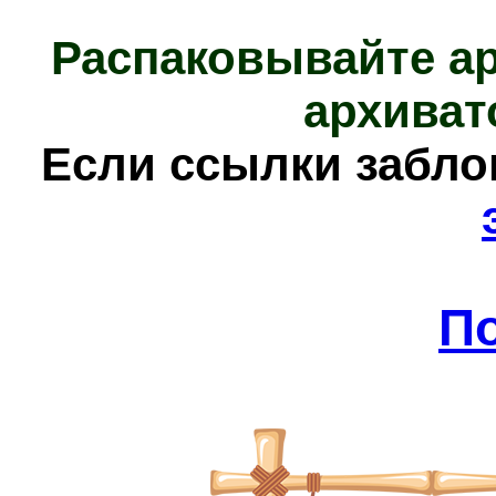
Распаковывайте а
архиват
Е
сли ссылки забл
П