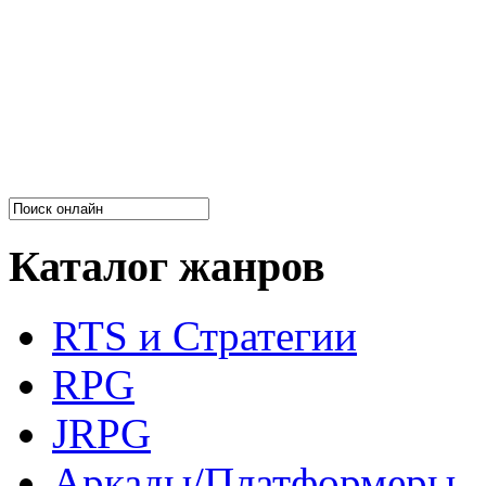
Каталог жанров
RTS и Стратегии
RPG
JRPG
Аркады/Платформеры