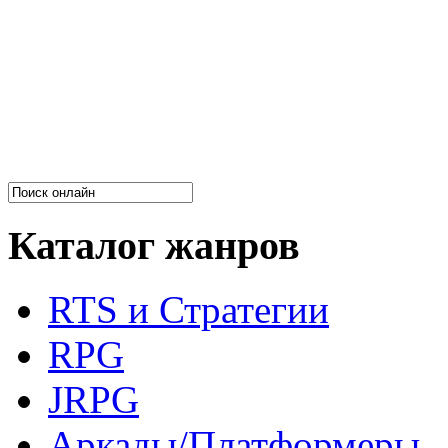
Каталог жанров
RTS и Стратегии
RPG
JRPG
Аркады/Платформеры