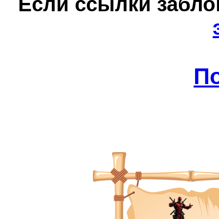
Е
сли ссылки забл
П