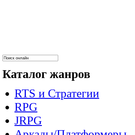
Каталог жанров
RTS и Стратегии
RPG
JRPG
Аркады/Платформеры