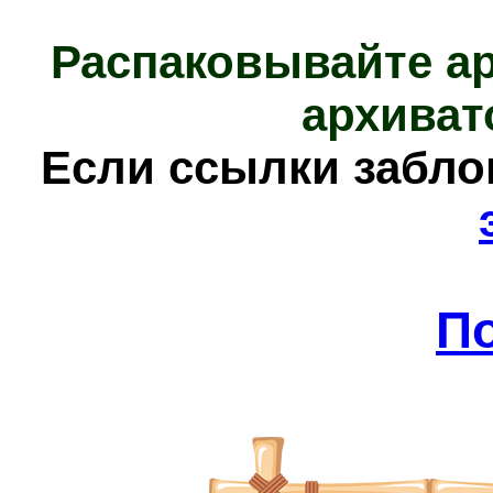
Распаковывайте а
архиват
Е
сли ссылки забл
П