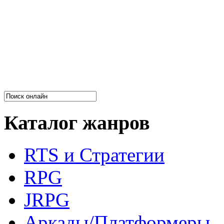
Каталог жанров
RTS и Стратегии
RPG
JRPG
Аркады/Платформеры