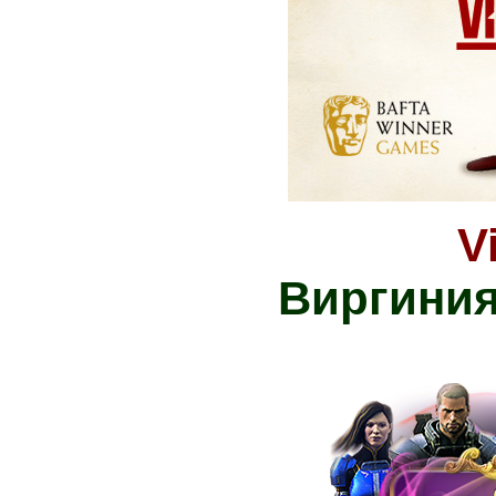
V
Виргини