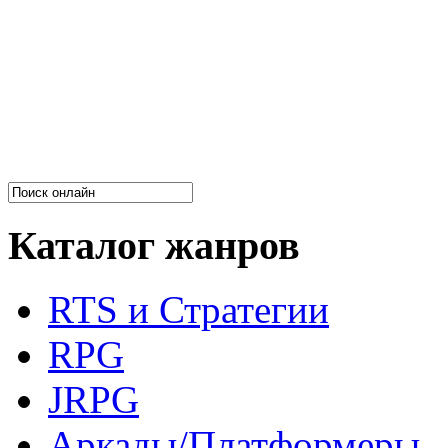
Каталог жанров
RTS и Стратегии
RPG
JRPG
Аркады/Платформеры