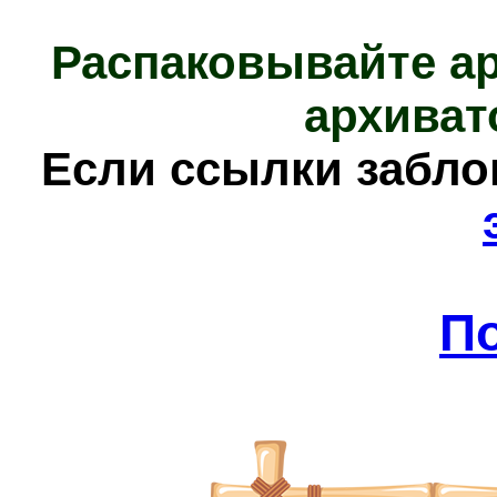
Распаковывайте а
архиват
Е
сли ссылки забл
П