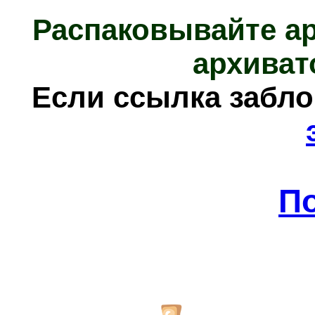
Распаковывайте а
архиват
Если ссылка забл
П