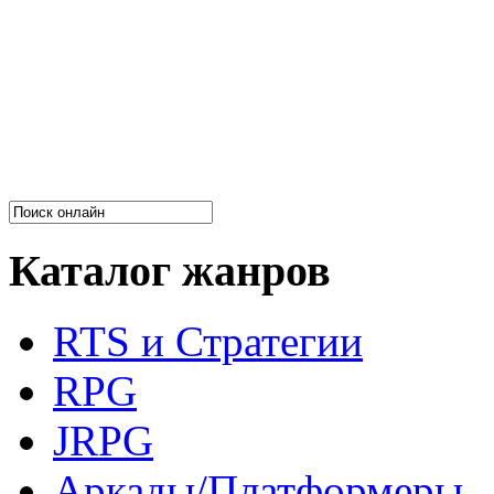
Каталог жанров
RTS и Стратегии
RPG
JRPG
Аркады/Платформеры