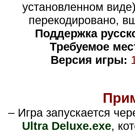
установленном виде)
перекодировано,
вш
Поддержка русско
Требуемое мес
Версия игры:
При
– Игра запускается че
Ultra Deluxe
.exe
, ко