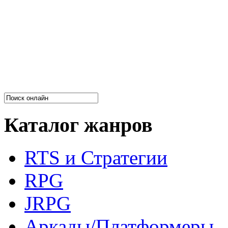
Каталог жанров
RTS и Стратегии
RPG
JRPG
Аркады/Платформеры