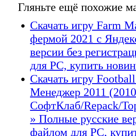
Гляньте ещё похожие ма
Скачать игру Farm M
фермой 2021 с Яндек
версии без регистрац
для PC, купить новин
Скачать игру Footbal
Менеджер 2011 (2010
СофтКлаб/Repack/Тор
» Полные русские ве
файлом для PC, купит