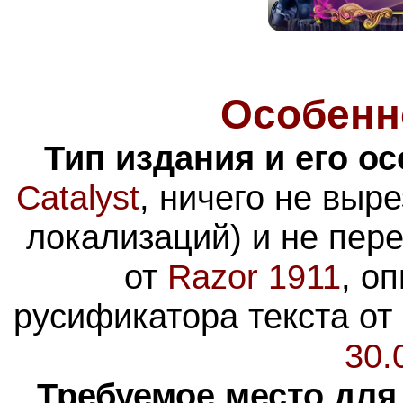
Особенн
Тип издания и его о
Catalyst
, ничего не выр
локализаций) и не пер
от
Razor 1911
, о
русификатора текста от
30.
Требуемое место для