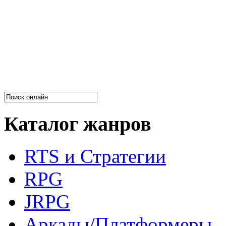
Каталог жанров
RTS и Стратегии
RPG
JRPG
Аркады/Платформеры