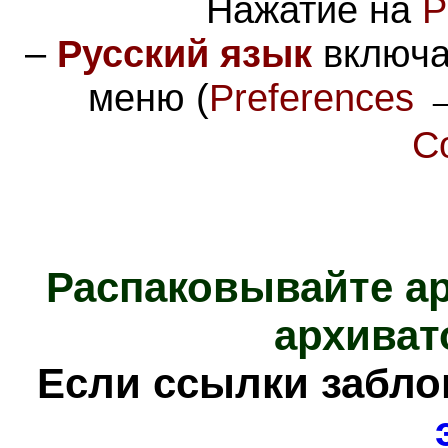
Нажатие на
P
–
Русский язык
включа
меню (
Preferences
C
Распаковывайте а
архиват
Е
сли ссылки забл