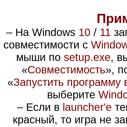
При
– На Windows
10
/
11
за
совместимости с
Window
мыши по
setup.exe
, в
«
Совместимость
», п
«
Запустить программу 
выберите
Wind
–
Если в
launcher'е
те
красный, то игра не з