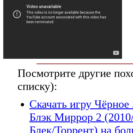
Посмотрите другие пох
списку):
Скачать игру Чёрное З
Блэк Миррор 2 (2010
Блек/Торрент) на бо