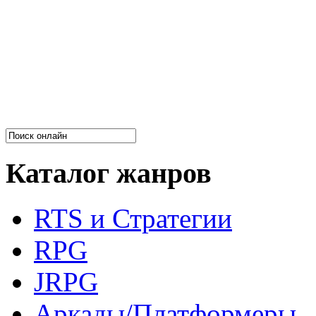
Каталог жанров
RTS и Стратегии
RPG
JRPG
Аркады/Платформеры