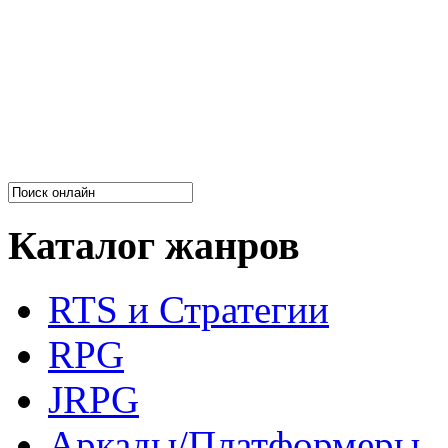
Каталог жанров
RTS и Стратегии
RPG
JRPG
Аркады/Платформеры