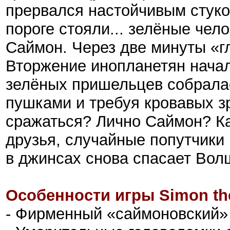
прервался настойчивым стуко
пороге стояли... зелёные чел
Саймон. Через две минуты «г
Вторжение инопланетян нача
зелёных пришельцев собралас
пушками и требуя кровавых зр
сражаться? Лично Саймон? Ка
друзья, случайные попутчики
в джинсах снова спасает Вол
Особенности игры Simon th
- Фирменный «саймоновский»