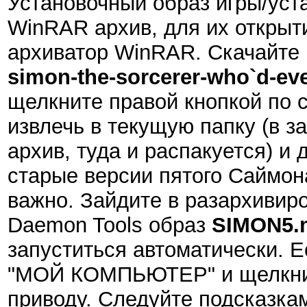
Установочный образ игры/ус
WinRAR архив, для их открыт
архиватор WinRAR. Скачайте 
simon-the-sorcerer-who`d-ev
щелкните правой кнопкой по 
извлечь в текущую папку (в за
архив, туда и распакуется) и
старые версии пятого Саймона
важно. Зайдите в разархивир
Daemon Tools образ
SIMON5.
запуститься автоматически. Е
"МОЙ КОМПЬЮТЕР" и щелкнит
приводу. Следуйте подсказка