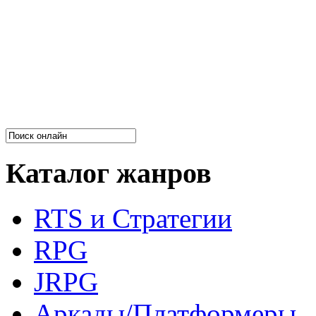
Каталог жанров
RTS и Стратегии
RPG
JRPG
Аркады/Платформеры