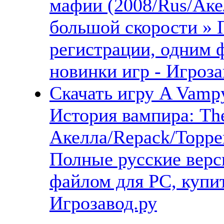
мафии (2008/Rus/Аке
большой скорости » 
регистрации, одним 
новинки игр - Игроза
Скачать игру A Vampy
История вампира: The
Акелла/Repack/Торре
Полные русские верс
файлом для PC, купит
Игрозавод.ру