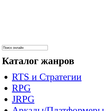
Каталог жанров
RTS и Стратегии
RPG
JRPG
Аркады/Платформеры