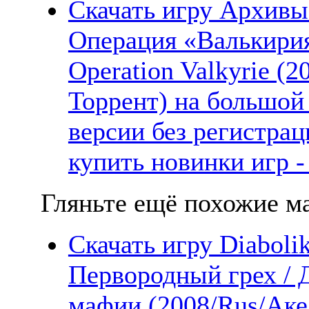
Скачать игру Архивы
Операция «Валькирия»
Operation Valkyrie (
Торрент) на большой
версии без регистрац
купить новинки игр -
Гляньте ещё похожие ма
Скачать игру Diabolik
Первородный грех / 
мафии (2008/Rus/Аке