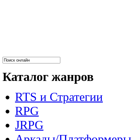
Каталог жанров
RTS и Стратегии
RPG
JRPG
Аркады/Платформеры