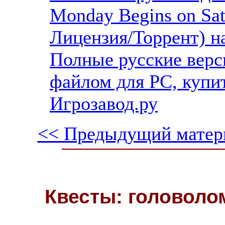
Monday Begins on Sat
Лицензия/Торрент) н
Полные русские верс
файлом для PC, купит
Игрозавод.ру
<< Предыдущий матер
Квесты: головоло