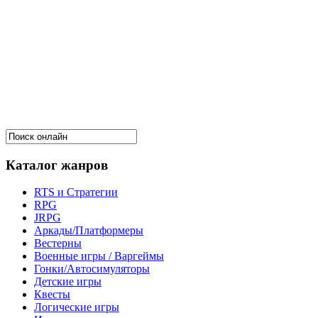
Каталог жанров
RTS и Стратегии
RPG
JRPG
Аркады/Платформеры
Вестерны
Военные игры / Варгеймы
Гонки/Автосимуляторы
Детские игры
Квесты
Логические игры