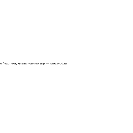
/ частями, купить новинки игр — Igrozavod.ru