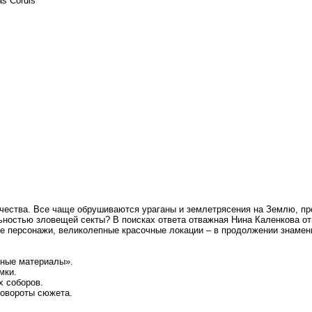
as Cordis
очества. Все чаще обрушиваются ураганы и землетрясения на Землю, п
ьностью зловещей секты? В поисках ответа отважная Нина Каленкова от
е персонажи, великолепные красочные локации – в продолжении знамени
тные материалы».
мки.
х соборов.
повороты сюжета.