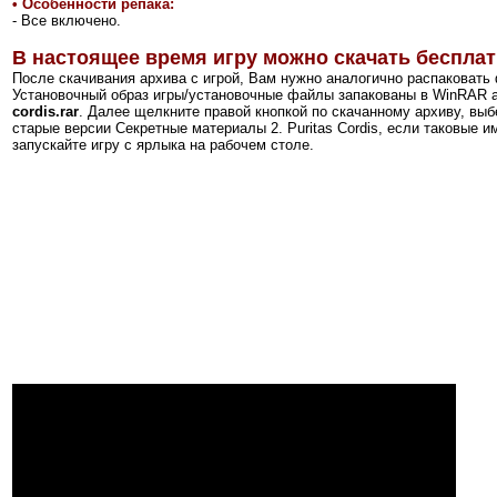
•
Особенности репака:
- Все включено.
В настоящее время игру можно скачать бесплат
После скачивания архива с игрой, Вам нужно аналогично распаковать
Установочный образ игры/установочные файлы запакованы в WinRAR а
cordis.rar
. Далее щелкните правой кнопкой по скачанному архиву, выбе
старые версии Секретные материалы 2. Puritas Cordis, если таковые 
запускайте игру с ярлыка на рабочем столе.