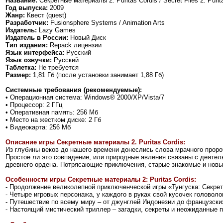
Название:
Секретные материалы 2: Puritas Cordis / Secret Files 2: Purit
Год выпуска:
2009
Жанр:
Квест (quest)
Разработчик:
Fusionsphere Systems / Animation Arts
Издатель:
Lazy Games
Издатель в России:
Новый Диск
Тип издания:
Repack лицензии
Язык интерфейса:
Русский
Язык озвучки:
Русский
Таблетка:
Не требуется
Размер:
1,81 Гб (после установки занимает 1,88 Гб)
Системные требования (рекомендуемые):
• Операционная система: Windows® 2000/XP/Vista/7
• Процессор: 2 ГГц
• Оперативная память: 256 Мб
• Место на жестком диске: 2 Гб
• Видеокарта: 256 Мб
Описание игры Секретные материалы 2. Puritas Cordis:
Из глубины веков до нашего времени донеслись слова мрачного прор
Простое ли это совпадение, или природные явления связаны с деятел
древнего ордена. Потрясающие приключения, старые знакомые и новы
Особенности игры Секретные материалы 2: Puritas Cordis:
- Продолжение великолепной приключенческой игры «Тунгуска: Секре
- Четыре игровых персонажа, у каждого в руках свой кусочек головоло
- Путешествие по всему миру – от джунглей Индонезии до французски
- Настоящий мистический триллер – загадки, секреты и неожиданные 