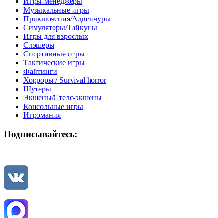
Игры-менеджеры
Музыкальные игры
Приключения/Адвенчуры
Симуляторы/Тайкуны
Игры для взрослых
Слэшеры
Спортивные игры
Тактические игры
Файтинги
Хорроры / Survival horror
Шутеры
Экшены/Стелс-экшены
Консольные игры
Игромания
Подписывайтесь: