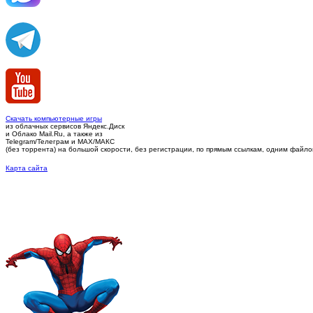
Скачать компьютерные игры
из облачных сервисов Яндекс.Диск
и Облако Mail.Ru, а также из
Telegram/Телеграм
и MAX/МАКС
(без торрента)
на большой скорости, без регистрации, по прямым ссылкам, одним файлом 
Карта сайта