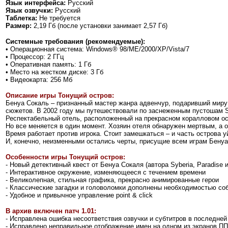
Язык интерфейса:
Русский
Язык озвучки:
Русский
Таблетка:
Не требуется
Размер:
2,19 Гб (после установки занимает 2,57 Гб)
Системные требования (рекомендуемые):
• Операционная система: Windows® 98/ME/2000/XP/Vista/7
• Процессор: 2 ГГц
• Оперативная память: 1 Гб
• Место на жестком диске: 3 Гб
• Видеокарта: 256 Мб
Описание игры Тонущий остров:
Бенуа Сокаль – признанный мастер жанра адвенчур, подаривший мир
сюжетов. В 2002 году мы путешествовали по заснеженным пустошам Sy
Респектабельный отель, расположенный на прекрасном коралловом ост
Но все меняется в один момент. Хозяин отеля обнаружен мертвым, а ос
Время работает против игрока. Стоит замешкаться – и часть острова у
И, конечно, неизменными остались черты, присущие всем играм Бенуа
Особенности игры Тонущий остров:
- Новый детективный квест от Бенуа Сокаля (автора Syberia, Paradise и 
- Интерактивное окружение, изменяющееся с течением времени
- Великолепная, стильная графика, прекрасно анимированные герои
- Классические загадки и головоломки дополнены необходимостью соб
- Удобное и привычное управление point & click
В архив включен патч 1.01:
- Исправлена ошибка несоответствия озвучки и субтитров в последней
- Исправлено неправильное отображение имен на одном из экранов ПП