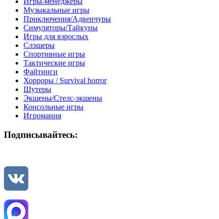
Игры-менеджеры
Музыкальные игры
Приключения/Адвенчуры
Симуляторы/Тайкуны
Игры для взрослых
Слэшеры
Спортивные игры
Тактические игры
Файтинги
Хорроры / Survival horror
Шутеры
Экшены/Стелс-экшены
Консольные игры
Игромания
Подписывайтесь: