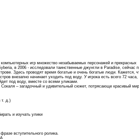
у компьютерных игр множество незабываемых персонажей и прекрасных
beria, в 2006 - исследовали таинственные джунгли в Paradise, сейчас 
рове. Здесь проводят время богатые и очень богатые люди. Кажется, чт
тров внезапно начинает уходить под воду. У игрока есть всего 72 часа
йдет под воду, вместе со всеми уликами.
 Сокаля – загадочный и удивительный сюжет, потрясающе красивый мир
т. д.)
ирать и изучать улики
 фразе вступительного ролика.
А.