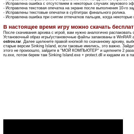
- Исправлена ошибка с отсутствием в некоторых случаях звукового эф
- Исправлена текстовая опечатка на экране после выполнения 10-го за
- Исправлены текстовые опечатки в субтитрах финального ролика.
- Исправлена ошибка при снятии отпечатков пальцев, когда некоторые
В настоящее время игру можно скачать бесплат
После скачивания архива с игрой, вам нужно аналогично распаковать 
Установочный образ игры/установочные файлы запакованы в WinRAR а
ostrov.rar
. Далее щелкните правой кнопкой по скачанному архиву, выбе
старые версии Sinking Island, если таковые имелись, это важно. Зайд
этого не произошло, зайдите в "МОЙ КОМПЬЮТЕР" и щелкните 2 раза м
ru.exe, потом берем там Sinking Island.exe + protect.dll и кидаем их в