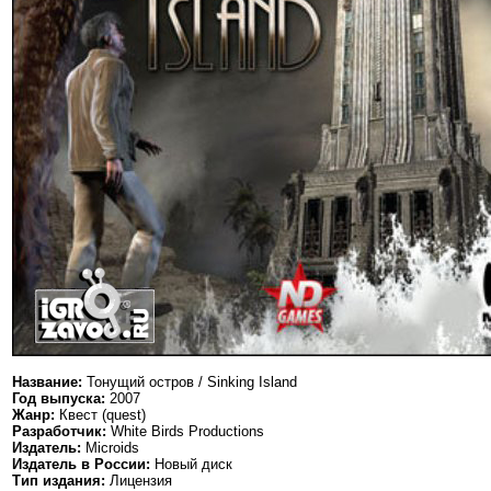
Название:
Тонущий остров / Sinking Island
Год выпуска:
2007
Жанр:
Квест (quest)
Разработчик:
White Birds Productions
Издатель:
Microids
Издатель в России:
Новый диск
Тип издания:
Лицензия