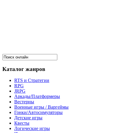
Каталог жанров
RTS и Стратегии
RPG
JRPG
Аркады/Платформеры
Вестерны
Военные игры / Варгеймы
Гонки/Автосимуляторы
Детские игры
Квесты
Логические игры