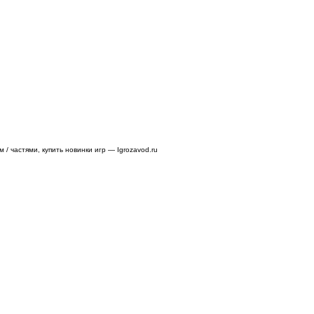
/ частями, купить новинки игр — Igrozavod.ru