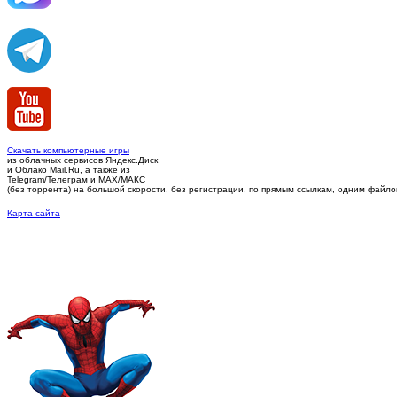
Скачать компьютерные игры
из облачных сервисов Яндекс.Диск
и Облако Mail.Ru, а также из
Telegram/Телеграм
и MAX/МАКС
(без торрента)
на большой скорости, без регистрации, по прямым ссылкам, одним файлом 
Карта сайта