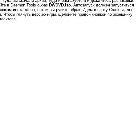
, куда вы скачали архив, туда и распакуется) и дождитесь распаковки.
уйте в Daemon Tools образ
DWDVD.iso
. Автозапуск должен запуститься
зкам инсталлера, потом выгрузите образ. Идем в папку Crack, далее
ии. Чтобы глянуть версию игры, щелкните правой кнопкой по экзешнику
десктопе.