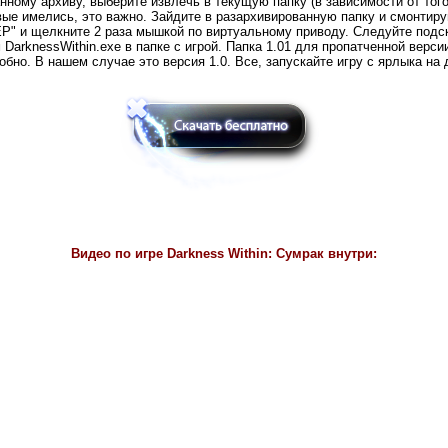
нному архиву, выберите извлечь в текущую папку (в зависимости от того
овые имелись, это важно. Зайдите в разархивированную папку и смонтир
" и щелкните 2 раза мышкой по виртуальному приводу. Следуйте подска
м DarknessWithin.exe в папке с игрой. Папка 1.01 для пропатченной верс
бно. В нашем случае это версия 1.0. Все, запускайте игру с ярлыка на 
Видео по игре
Darkness Within: Сумрак внутри: