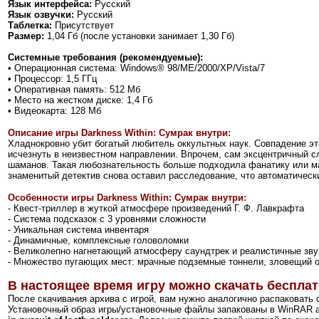
Язык интерфейса:
Русский
Язык озвучки:
Русский
Таблетка:
Присутствует
Размер:
1,04 Гб (после установки занимает 1,30 Гб)
Системные требования (рекомендуемые):
• Операционная система: Windows® 98/ME/2000/XP/Vista/7
• Процессор: 1,5 ГГц
• Оперативная память: 512 Мб
• Место на жестком диске: 1,4 Гб
• Видеокарта: 128 Мб
Описание игры Darkness Within: Сумрак внутри:
Хладнокровно убит богатый любитель оккультных наук. Совпадение эт
исчезнуть в неизвестном направлении. Впрочем, сам эксцентричный сл
шаманов. Такая любознательность больше подходила фанатику или ман
знаменитый детектив снова оставил расследование, что автоматичес
Особенности игры
Darkness Within: Сумрак внутри:
- Квест-триллер в жуткой атмосфере произведений Г. Ф. Лавкрафта
- Система подсказок с 3 уровнями сложности
- Уникальная система инвентаря
- Динамичные, комплексные головоломки
- Великолепно нагнетающий атмосферу саундтрек и реалистичные зв
- Множество пугающих мест: мрачные подземные тоннели, зловещий о
В настоящее время игру можно скачать бесплат
После скачивания архива с игрой, вам нужно аналогично распаковать 
Установочный образ игры/установочные файлы запакованы в WinRAR а