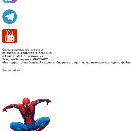
Скачать компьютерные игры
из облачных сервисов Яндекс.Диск
и Облако Mail.Ru, а также из
Telegram/Телеграм
и MAX/МАКС
(без торрента)
на большой скорости, без регистрации, по прямым ссылкам, одним файлом 
Карта сайта