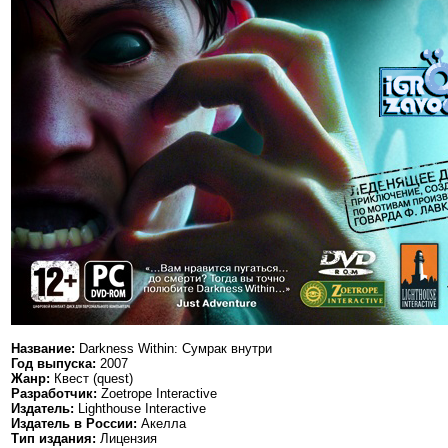
Название:
Darkness Within: Сумрак внутри
Год выпуска:
2007
Жанр:
Квест (quest)
Разработчик:
Zoetrope Interactive
Издатель:
Lighthouse Interactive
Издатель в России:
Акелла
Тип издания:
Лицензия