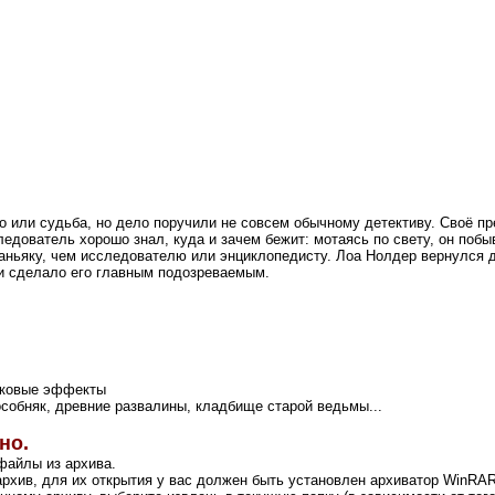
о или судьба, но дело поручили не совсем обычному детективу. Своё пр
едователь хорошо знал, куда и зачем бежит: мотаясь по свету, он поб
ьяку, чем исследователю или энциклопедисту. Лоа Нолдер вернулся дру
ки сделало его главным подозреваемым.
уковые эффекты
собняк, древние развалины, кладбище старой ведьмы...
но.
файлы из архива.
рхив, для их открытия у вас должен быть установлен архиватор WinRA