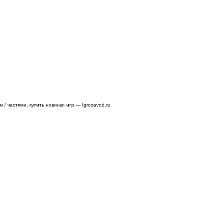
/ частями, купить новинки игр — Igrozavod.ru