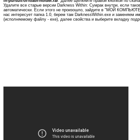
in-pursuit-of-loath-nolder.rar
. Далее щелкните правой кнопкой по скача
Удалите все старые версии
Darkness Within: Сумрак внутри
, если так
автоматически. Если этого не произошло, зайдите в "МОЙ КОМПЬЮТЕР
нас интересует папка 1.0, берем там DarknessWithin.exe и заменяем и
(исполняемому файлу - exe), далее свойства и выберите вкладку подро