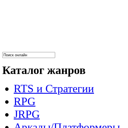
Каталог жанров
RTS и Стратегии
RPG
JRPG
Аркады/Платформеры