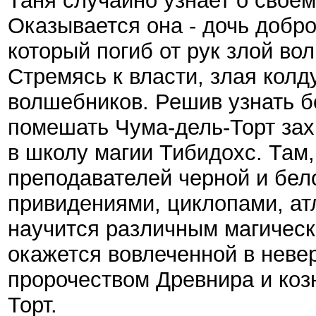
Таня случайно узнает о свое
Оказывается она - дочь добро
который погиб от рук злой во
Стремясь к власти, злая колд
волшебников. Решив узнать б
помешать Чума-дель-Торт зах
в школу магии Тибидохс. Там
преподавателей черной и бело
привидениями, циклопами, ат
научится различным магическ
окажется вовлеченной в неве
пророчеством Древнира и ко
Торт.