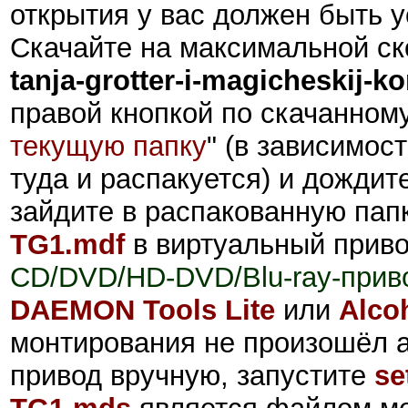
открытия у вас должен быть 
Скачайте на максимальной ск
tanja-grotter-i-magicheskij-ko
правой кнопкой по скачанному
текущую папку
" (в зависимост
туда и распакуется) и дождит
зайдите в распакованную пап
TG1.mdf
в виртуальный прив
CD/DVD/HD-DVD/Blu-ray-прив
DAEMON Tools Lite
или
Alco
монтирования не произошёл а
привод вручную, запустите
se