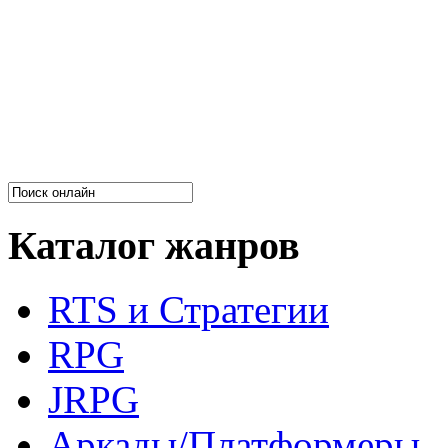
Каталог жанров
RTS и Стратегии
RPG
JRPG
Аркады/Платформеры