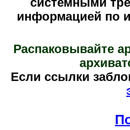
системными тре
информацией по и
Распаковывайте а
архиват
Е
сли ссылки забл
П