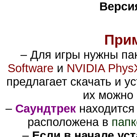
Верси
При
–
Для игры нужны п
Software
и
NVIDIA Phys
предлагает скачать и у
их можно 
–
Саундтрек
находится
расположена в
папк
–
Если в начале ус