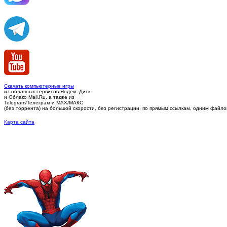
Скачать компьютерные игры
из облачных сервисов Яндекс.Диск
и Облако Mail.Ru, а также из
Telegram/Телеграм
и MAX/МАКС
(без торрента)
на большой скорости, без регистрации, по прямым ссылкам, одним файлом 
Карта сайта