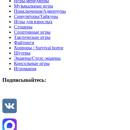
Игры-менеджеры
Музыкальные игры
Приключения/Адвенчуры
Симуляторы/Тайкуны
Игры для взрослых
Слэшеры
Спортивные игры
Тактические игры
Файтинги
Хорроры / Survival horror
Шутеры
Экшены/Стелс-экшены
Консольные игры
Игромания
Подписывайтесь: