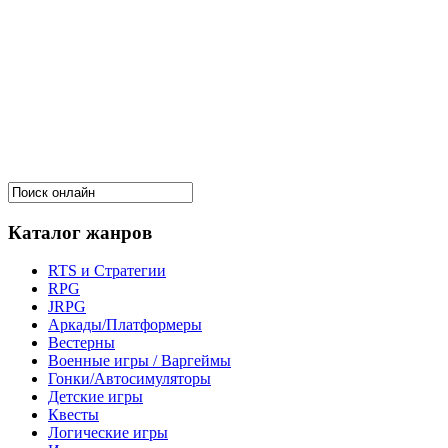
Каталог жанров
RTS и Стратегии
RPG
JRPG
Аркады/Платформеры
Вестерны
Военные игры / Варгеймы
Гонки/Автосимуляторы
Детские игры
Квесты
Логические игры