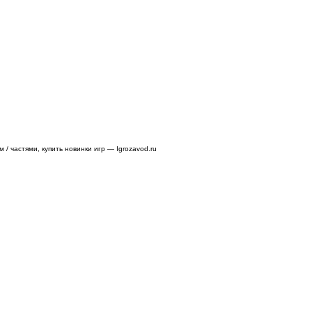
/ частями, купить новинки игр — Igrozavod.ru