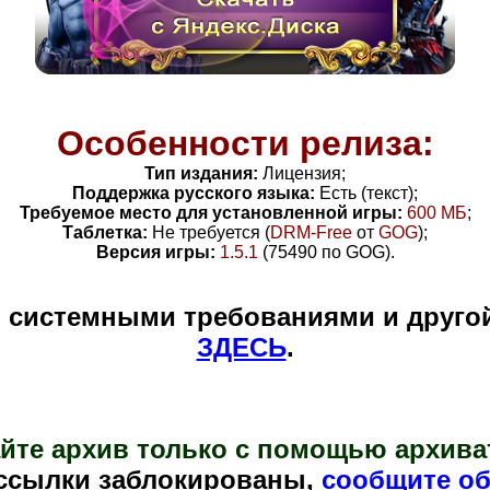
Особенности релиза:
Тип издания:
Лицензия;
Поддержка русского языка:
Есть (текст);
Требуемое место для установленной игры:
600 МБ
;
Таблетка:
Не требуется (
DRM-Free
от
GOG
)
;
Версия игры:
1.5.1
(75490 по GOG)
.
и системными требованиями и друго
ЗДЕСЬ
.
йте архив только с помощью архива
ссылки заблокированы,
сообщите об