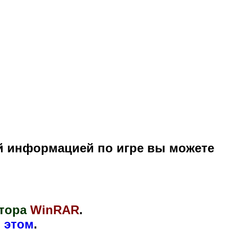
й информацией по игре вы можете
тора
WinRAR
.
 этом
.