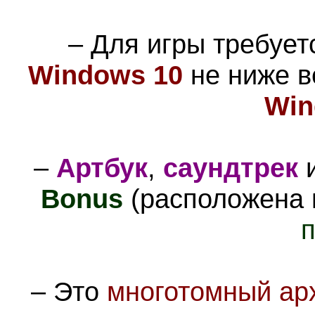
– Для игры требуе
Windows 10
не ниже 
Win
–
Артбук
,
саундтрек
Bonus
(расположена
п
–
Это
многотомный ар