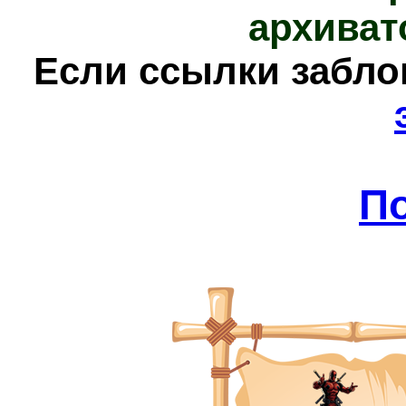
архиват
Е
сли ссылки забл
П