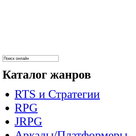
Каталог жанров
RTS и Стратегии
RPG
JRPG
Аркады/Платформеры