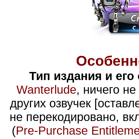
Особенн
Тип издания и его
Wanterlude
, ничего н
других озвучек [оставл
не перекодировано, вк
(
Pre-Purchase Entitlem