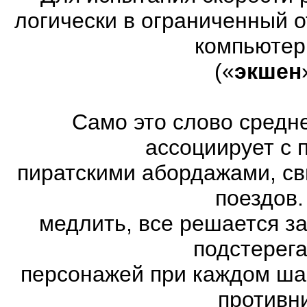
логически в ограниченный 
компьютер
(«
экшен
Само это слово средн
ассоциирует с 
пиратскими абордажами, св
поездов.
медлить, все решается з
подстерег
персонажей при каждом ша
противн