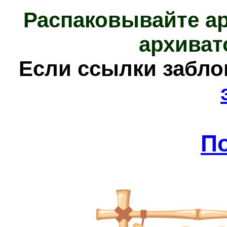
Распаковывайте а
архиват
Е
сли ссылки забл
П