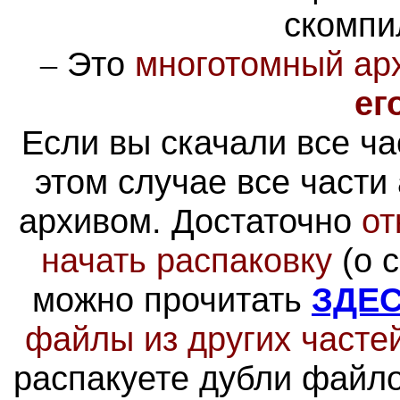
скомпи
Это
многотомный ар
–
ег
Если вы скачали все ча
этом случае все части
архивом
. Достаточно
от
начать распаковку
(о 
можно прочитать
ЗДЕ
файлы из других часте
распакуете дубли файло