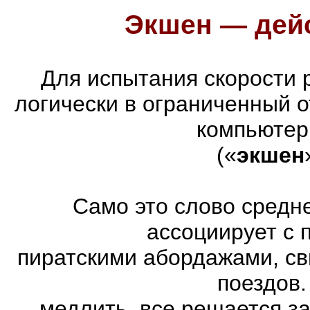
Экшен — дейс
Для испытания скорости 
логически в ограниченный 
компьютер
(«
экшен
Само это слово средн
ассоциирует с 
пиратскими абордажами, св
поездов.
медлить, все решается з