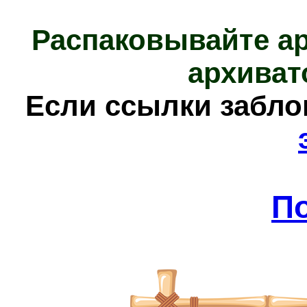
Распаковывайте а
архиват
Е
сли ссылки забл
П