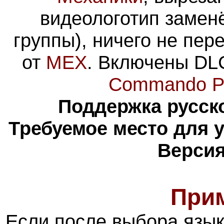
видеологотип замен
группы), ничего не пер
от
MEX
. Включены DL
Commando P
Поддержка русско
Требуемое место для 
Версия
При
Если после выбора язы