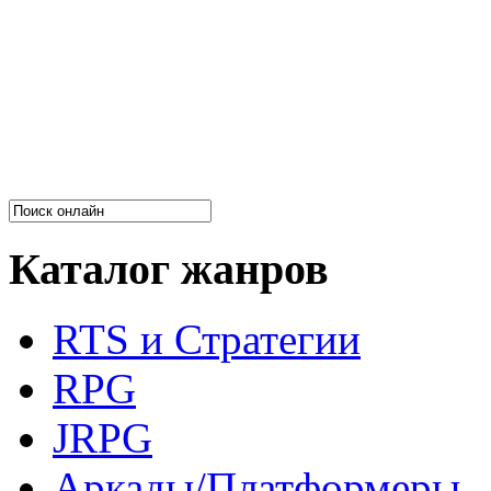
Каталог жанров
RTS и Стратегии
RPG
JRPG
Аркады/Платформеры