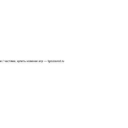
/ частями, купить новинки игр — Igrozavod.ru