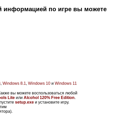
й информацией по игре вы можете
8
,
Windows 8.1
,
Windows 10
и
Windows 11
 Также вы можете воспользоваться любой
ls Lite
или
Alcohol 120% Free Edition
.
апустите
setup.exe
и установите игру.
этим
ятора).