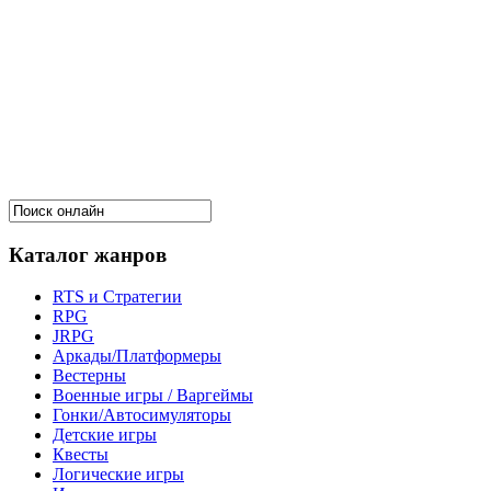
Каталог жанров
RTS и Стратегии
RPG
JRPG
Аркады/Платформеры
Вестерны
Военные игры / Варгеймы
Гонки/Автосимуляторы
Детские игры
Квесты
Логические игры