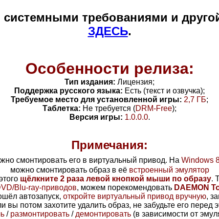
и системными требованиями и друго
ЗДЕСЬ
.
Особенности релиза:
Тип издания:
Лицензия;
Поддержка русского языка:
Есть (текст и озвучка);
Требуемое место для установленной игры:
2,7 ГБ
;
Таблетка:
Не требуется (
DRM-Free
);
Версия игры:
1.0.0.0
.
Примечания:
жно смонтировать его в виртуальный привод.
На
Windows 
можно смонтировать образ в её
встроенный эмулятор
 этого
щёлкните 2 раза левой кнопкой мыши по образу
.
D/Blu-ray-приводов
, можем порекомендовать
DAEMON Too
ошёл автозапуск,
откройте виртуальный привод вручную
, з
и вы потом захотите удалить образ, не забудьте его перед 
чь
/
размонтировать
/
демонтировать
(в зависимости от эмул