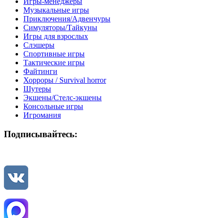
Игры-менеджеры
Музыкальные игры
Приключения/Адвенчуры
Симуляторы/Тайкуны
Игры для взрослых
Слэшеры
Спортивные игры
Тактические игры
Файтинги
Хорроры / Survival horror
Шутеры
Экшены/Стелс-экшены
Консольные игры
Игромания
Подписывайтесь: