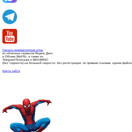
Скачать компьютерные игры
из облачных сервисов Яндекс.Диск
и Облако Mail.Ru, а также из
Telegram/Телеграм
и MAX/МАКС
(без торрента)
на большой скорости, без регистрации, по прямым ссылкам, одним файлом 
Карта сайта