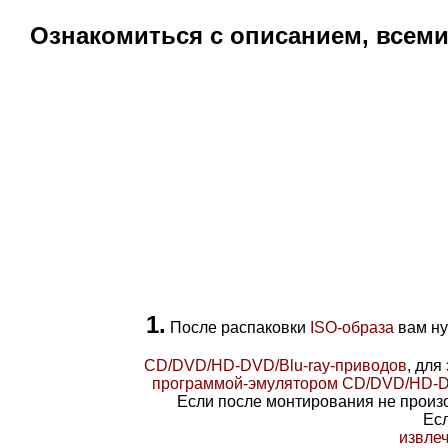
Ознакомиться с описанием, всем
1.
После распаковки
ISO-образ
а
вам ну
CD/DVD/HD-DVD/Blu-ray-приводов
, для
программой-эмулятором CD/DVD/HD-DV
Если после монтирования не произ
Есл
извле