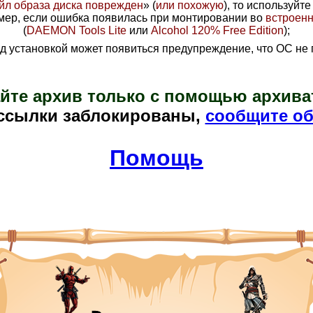
йл образа диска поврежден
» (
или похожую
), то используйт
имер, если ошибка появилась при монтировании во
встроен
(
DAEMON Tools Lite
или
Alcohol 120% Free Edition
);
 установкой может появиться предупреждение, что ОС не 
йте архив только с помощью архива
ссылки заблокированы,
сообщите об
Помощь