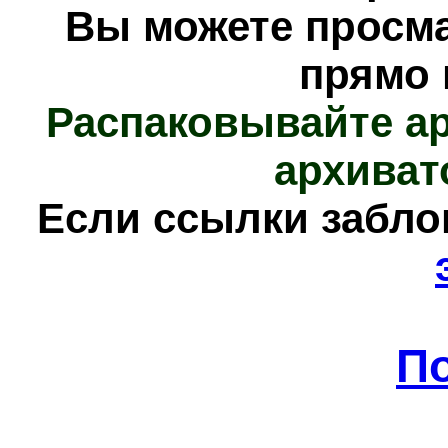
Вы можете просм
прямо 
Распаковывайте а
архиват
Е
сли ссылки забл
П