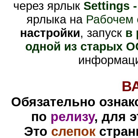
через ярлык
Settings 
ярлыка на
Рабочем 
настройки
, запуск
в
одной из старых О
информац
В
Обязательно ознак
по
релизу
, для 
Это
слепок
стра