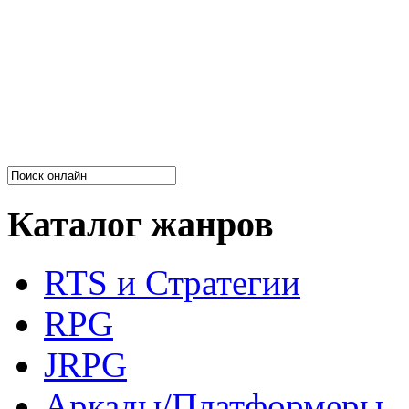
Каталог жанров
RTS и Стратегии
RPG
JRPG
Аркады/Платформеры