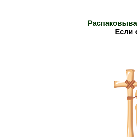
Распаковыва
Е
сли 