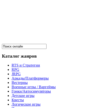
Каталог жанров
RTS и Стратегии
RPG
JRPG
Аркады/Платформеры
Вестерны
Военные игры / Варгеймы
Гонки/Автосимуляторы
Детские игры
Квесты
Логические игры