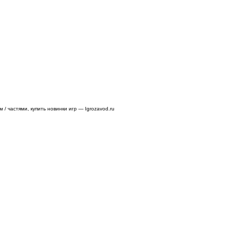
/ частями, купить новинки игр — Igrozavod.ru