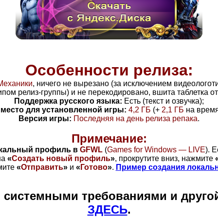
Особенности релиза:
Механики
, ничего не вырезано (за исключением видеологот
пом релиз-группы) и не перекодировано, вшита таблетка о
Поддержка русского языка:
Есть (текст и озвучка);
место для установленной игры:
4,2 ГБ
(+
2,1 ГБ
на время
Версия игры:
Последняя на день релиза репака
.
Примечание:
окальный профиль в
GFWL
(
Games for Windows — LIVE
)
. 
на
«
Создать новый профиль
»
, прокрутите вниз, нажмите
мите
«
Отправить
»
и
«
Готово
»
.
Пример создания локаль
и системными требованиями и друго
ЗДЕСЬ
.