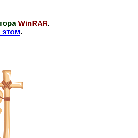
тора
WinRAR
.
 этом
.