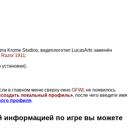
ипа Krome Studios, видеологотип LucasArts заменён
т
Razor 1911
;
 установки);
Если в главном меню сверху окно
GFWL
не появилось
«
создать локальный профиль
»
, после чего введите имя
ного профиля
.
й информацией по игре вы можете