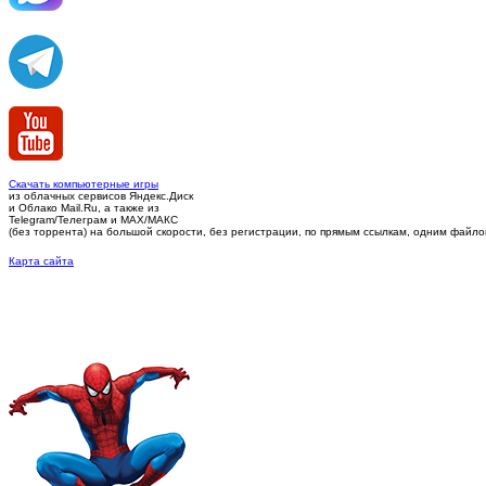
Скачать компьютерные игры
из облачных сервисов Яндекс.Диск
и Облако Mail.Ru, а также из
Telegram/Телеграм
и MAX/МАКС
(без торрента)
на большой скорости, без регистрации, по прямым ссылкам, одним файлом 
Карта сайта