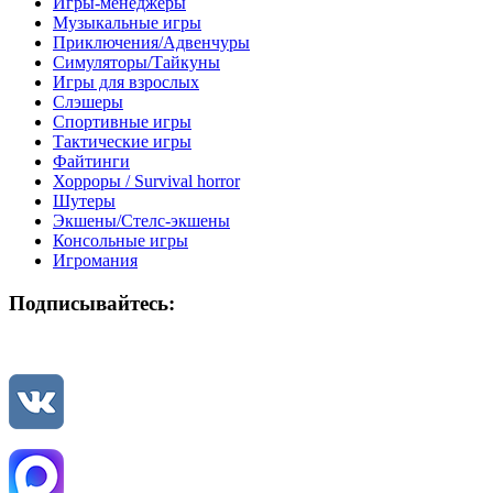
Игры-менеджеры
Музыкальные игры
Приключения/Адвенчуры
Симуляторы/Тайкуны
Игры для взрослых
Слэшеры
Спортивные игры
Тактические игры
Файтинги
Хорроры / Survival horror
Шутеры
Экшены/Стелс-экшены
Консольные игры
Игромания
Подписывайтесь: