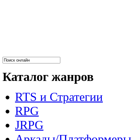
Каталог жанров
RTS и Стратегии
RPG
JRPG
Аркады/Платформеры