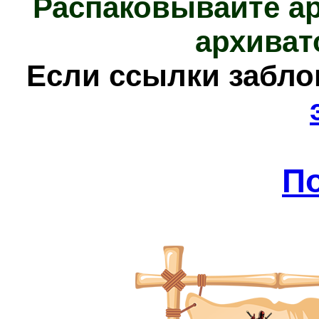
Распаковывайте а
архиват
Е
сли ссылки забл
П