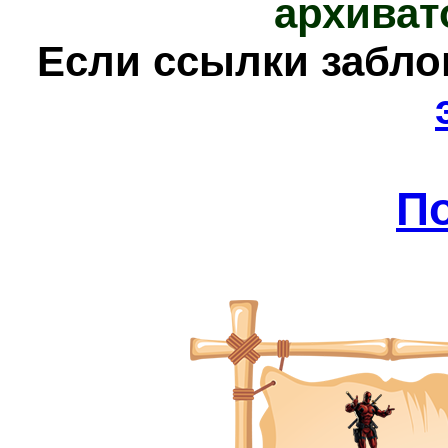
архиват
Е
сли ссылки забл
П