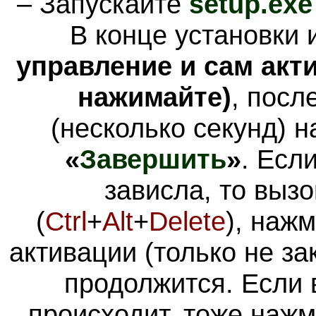
– Запускайте
setup.exe
В конце установки
управление и сам акти
нажимайте)
, посл
(несколько секунд) 
«
Завершить
»
. Есл
зависла, то выз
(
Ctrl
+
Alt
+
Delete
), наж
активации (только не за
продолжится. Если 
происходит, тоже наж