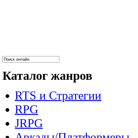
Каталог жанров
RTS и Стратегии
RPG
JRPG
Аркады/Платформеры