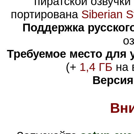
пиратской озвучки
портирована
Siberian S
Поддержка русского
оз
Требуемое место для 
(+
1,4 ГБ
на 
Версия
Вн