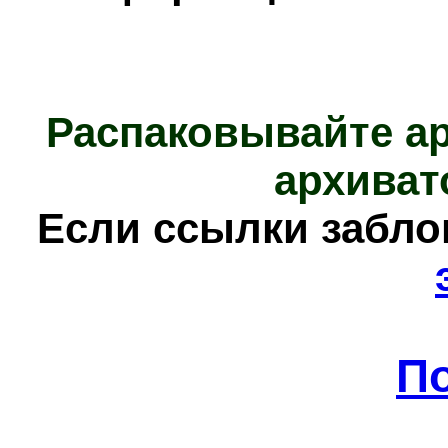
Распаковывайте а
архиват
Е
сли ссылки забл
П