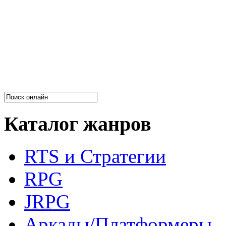
Каталог жанров
RTS и Стратегии
RPG
JRPG
Аркады/Платформеры