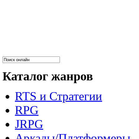
Каталог жанров
RTS и Стратегии
RPG
JRPG
Аркады/Платформеры