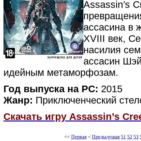
Assassin’s 
превращения
ассасина в ж
XVIII век, 
насилия сем
ассасин Шэй
идейным метаморфозам.
Год выпуска на PC:
2015
Жанр:
Приключенческий стелс
Скачать игру Assassin’s Cre
<<
Первая
<
Предыдущая
51
52
53