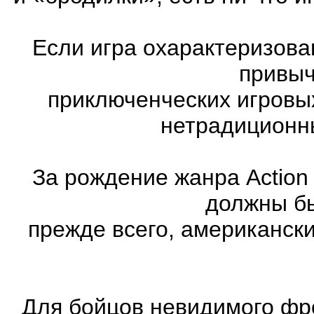
Если игра охарактеризована
привыч
приключенческих игровы
нетрадиционн
За рождение жанра Action
должны бы
прежде всего, американск
Для бойцов невидимого фр