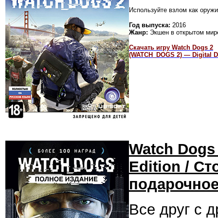
Используйте взлом как оруж
Год выпуска:
2016
Жанр:
Экшен в открытом мир
Скачать игру Watch Dogs 2
(WATCH_DOGS 2) — Digital D
Watch Dogs
Edition / 
подарочное
Все друг с 