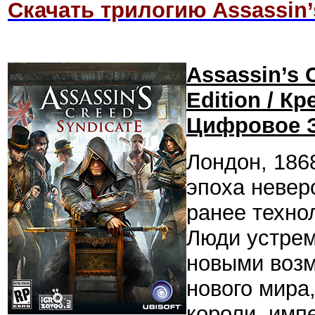
Скачать трилогию Assassin’
Assassin’s 
Edition / К
Цифровое З
Лондон, 186
эпоха невер
ранее техно
Люди устрем
новыми возм
нового мира
короли, имп