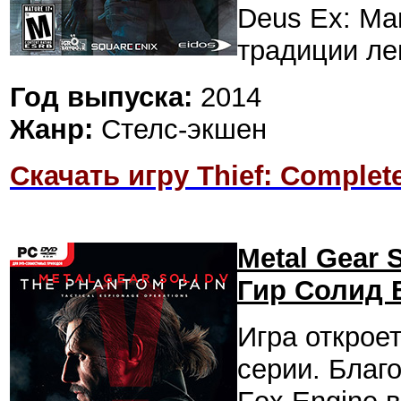
Deus Ex: Ma
традиции ле
Год выпуска:
2014
Жанр:
Стелс-экшен
Скачать игру Thief: Complete
Metal Gear 
Гир Солид 
Игра открое
серии. Благ