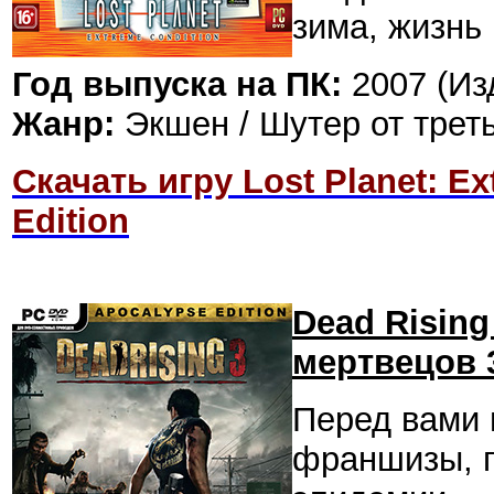
зима, жизнь 
Год выпуска на ПК:
2007 (Из
Жанр:
Экшен / Шутер от трет
Скачать игру Lost Planet: E
Edition
Dead Rising
мертвецов 
Перед вами
франшизы, п