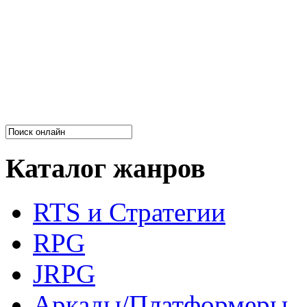
Каталог жанров
RTS и Стратегии
RPG
JRPG
Аркады/Платформеры