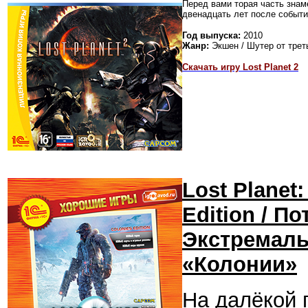
Перед вами торая часть знам
двенадцать лет после событий
Год выпуска:
2010
Жанр:
Экшен / Шутер от трет
Скачать игру Lost Planet 2
Lost Planet
Edition / П
Экстремаль
«Колонии»
На далёкой п