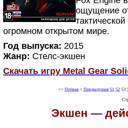
Fox Engine 
ощущение о
тактической
огромном открытом мире.
Год выпуска:
2015
Жанр:
Стелс-экшен
Скачать игру Metal Gear Sol
<<
Первая
<
Предыдущая
51
52
53
Ст
Экшен — дейс