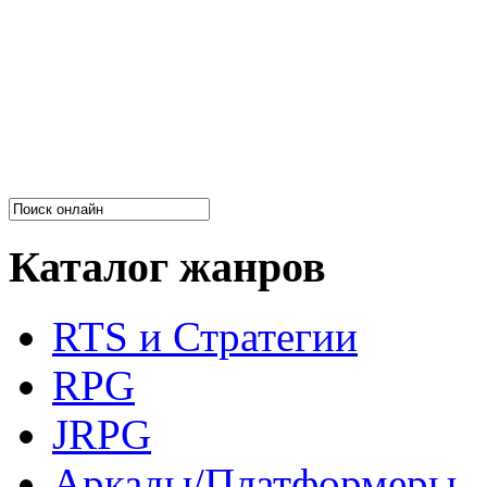
Каталог жанров
RTS и Стратегии
RPG
JRPG
Аркады/Платформеры