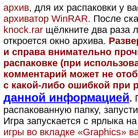
архив
, для их распаковки у в
архиватор WinRAR
. После ск
knock.rar
щёлкните два раза л
откроется окно архива.
Разве
и справа внимательно проч
распаковке
(при использов
комментарий может не отоб
с какой-либо ошибкой при 
данной информацией
.
П
распакованную папку, запусти
Игра запускается с ярлыка н
игры во вкладке «Graphics» в