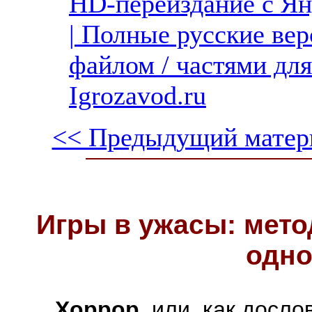
HD-переиздание с Ян
| Полные русские вер
файлом / частями дл
Igrozavod.ru
<< Предыдущий матер
Игры в ужасы: мето
одно
Хоррор
, или, как досл