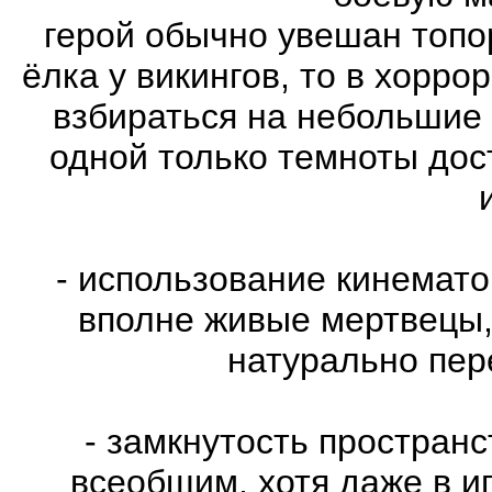
герой обычно увешан топо
ёлка у викингов, то в хорро
взбираться на небольшие
одной только темноты дос
- использование кинемат
вполне живые мертвецы,
натурально пе
- замкнутость пространс
всеобщим, хотя даже в и