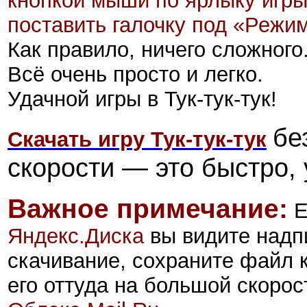
кнопкой мыши по ярлыку игры
поставить галочку под «Режи
Как правило, ничего сложного
Всё очень просто и легко.
Удачной игры в Тук-тук-тук!
бе
Скачать игру Тук-тук-тук
скорости — это быстро, 
Важное примечание:
Е
Яндекс.Диск
а
вы видите надп
скачивание, сохраните файл 
его оттуда на большой скорос