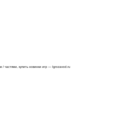
/ частями, купить новинки игр — Igrozavod.ru