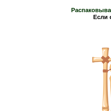
Распаковыва
Е
сли 