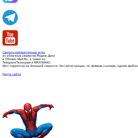
Скачать компьютерные игры
из облачных сервисов Яндекс.Диск
и Облако Mail.Ru, а также из
Telegram/Телеграм
и MAX/МАКС
(без торрента)
на большой скорости, без регистрации, по прямым ссылкам, одним файлом 
Карта сайта