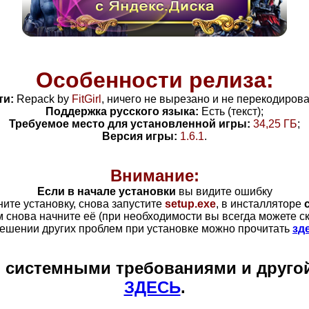
Особенности релиза:
ти:
Repack by
FitGirl
, н
ичего не вырезано и не перекодирова
Поддержка русского языка:
Есть (текст);
Требуемое место для установленной игры:
34,25 ГБ
;
Версия игры:
1.6.1
.
Внимание:
Если в начале установки
вы видите ошибку
ните установку, снова запустите
setup.exe
, в инсталляторе
ом снова начните её (при необходимости вы всегда можете с
ешении других проблем при установке можно прочитать
зд
и системными требованиями и друго
ЗДЕСЬ
.