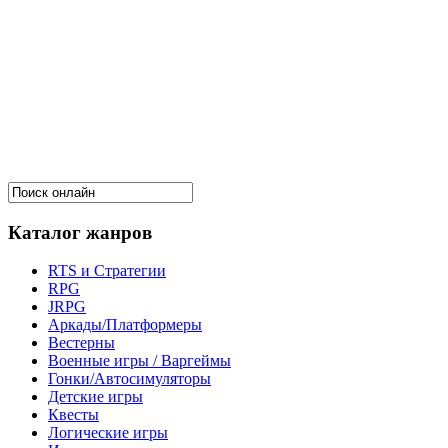
Каталог жанров
RTS и Стратегии
RPG
JRPG
Аркады/Платформеры
Вестерны
Военные игры / Варгеймы
Гонки/Автосимуляторы
Детские игры
Квесты
Логические игры