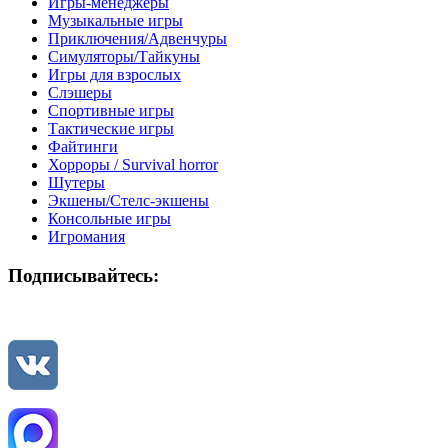
Игры-менеджеры
Музыкальные игры
Приключения/Адвенчуры
Симуляторы/Тайкуны
Игры для взрослых
Слэшеры
Спортивные игры
Тактические игры
Файтинги
Хорроры / Survival horror
Шутеры
Экшены/Стелс-экшены
Консольные игры
Игромания
Подписывайтесь: