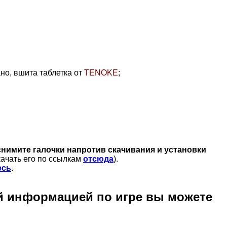
но, вшита таблетка
от
TENOKE
;
снимите галочки напротив скачивания и установки
качать его по ссылкам
отсюда
).
есь
.
й информацией по игре вы можете