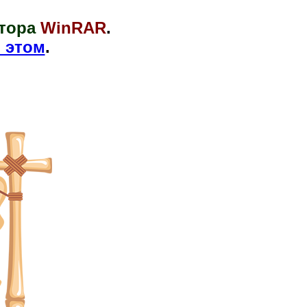
тора
WinRAR
.
 этом
.