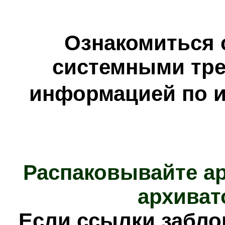
Ознакомиться 
системными тре
информацией по и
Распаковывайте а
архиват
Е
сли ссылки забл