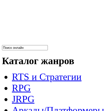
Каталог жанров
RTS и Стратегии
RPG
JRPG
Аркады/Платформеры