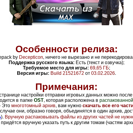
Особенности релиза:
epack by
Decepticon
, ничего не вырезано и не перекодирова
Поддержка русского языка:
Есть (текст и озвучка);
Требуемое место для игры:
69,65
ГБ
;
Версия игры:
Build 21521672
от
03.02.2026
.
Примечания:
 странице настройки отправки игровых данных можно после 
одится в папке
OST
, которая расположена в
распакованной
–
Это
многотомный архив
, вам нужно
скачать все его част
м случае они, образно говоря, объединятся в один архив, до
Ь
).
Вручную распаковывать файлы из других частей не нужн
 придётся вручную указать путь к другим томам (частям арх