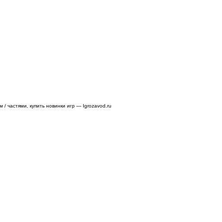
/ частями, купить новинки игр — Igrozavod.ru