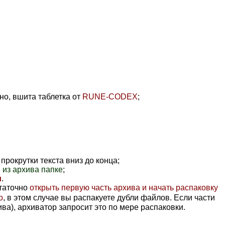
но, вшита таблетка от
RUNE-CODEX
;
прокрутки текста вниз до конца;
 из архива папке
;
и
.
статочно
открыть первую часть архива и начать распаковку
о
, в этом случае вы распакуете дубли файлов. Если части
ива), архиватор запросит это по мере распаковки.