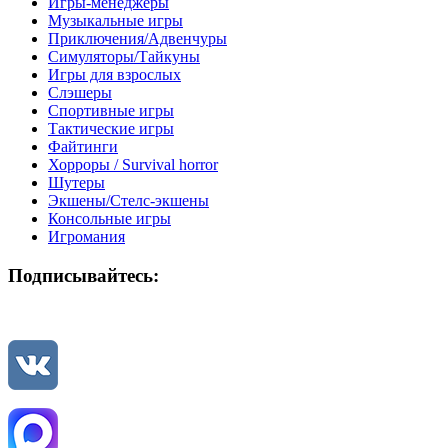
Игры-менеджеры
Музыкальные игры
Приключения/Адвенчуры
Симуляторы/Тайкуны
Игры для взрослых
Слэшеры
Спортивные игры
Тактические игры
Файтинги
Хорроры / Survival horror
Шутеры
Экшены/Стелс-экшены
Консольные игры
Игромания
Подписывайтесь: