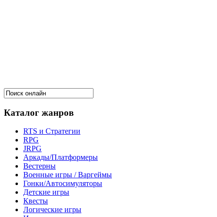
Каталог жанров
RTS и Стратегии
RPG
JRPG
Аркады/Платформеры
Вестерны
Военные игры / Варгеймы
Гонки/Автосимуляторы
Детские игры
Квесты
Логические игры