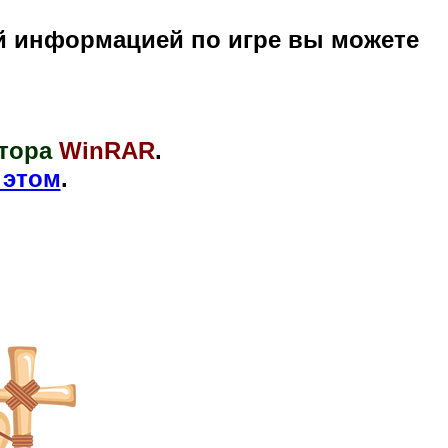
й информацией по игре вы можете
тора
WinRAR
.
 этом
.