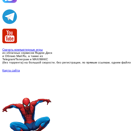
Скачать компьютерные игры
из облачных сервисов Яндекс.Диск
и Облако Mail.Ru, а также из
Telegram/Телеграм
и MAX/МАКС
(без торрента)
на большой скорости, без регистрации, по прямым ссылкам, одним файлом 
Карта сайта