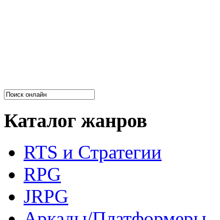
Каталог жанров
RTS и Стратегии
RPG
JRPG
Аркады/Платформеры