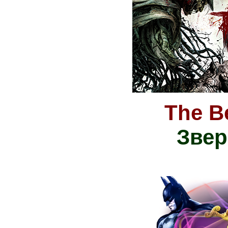
The B
Звер