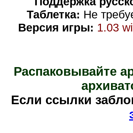
Поддержка русско
Таблетка:
Не требуе
Версия игры:
1.03 wi
Распаковывайте а
архиват
Е
сли ссылки забл